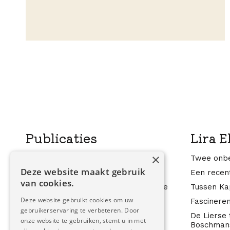
Publicaties
Lira E
×
Liers zilver
Twee onbe
Deze website maakt gebruik
De nachtelijke gezangen van Beatrijs
Een recen
van cookies.
Zwierige reuzen in de 18e eeuw en de
Tussen Kap
Lierse Ommegang van 1722
Deze website gebruikt cookies om uw
Fascineren
gebruikerservaring te verbeteren. Door
Lier als (nooit) tevoren
De Lierse
onze website te gebruiken, stemt u in met
Gedenkwaardige Memorie van Lier
Boschmans