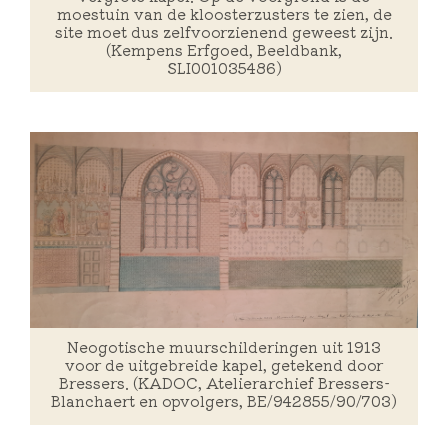
moestuin van de kloosterzusters te zien, de
site moet dus zelfvoorzienend geweest zijn.
(Kempens Erfgoed, Beeldbank,
SLI001035486)
Neogotische muurschilderingen uit 1913
voor de uitgebreide kapel, getekend door
Bressers. (KADOC, Atelierarchief Bressers-
Blanchaert en opvolgers, BE/942855/90/703)