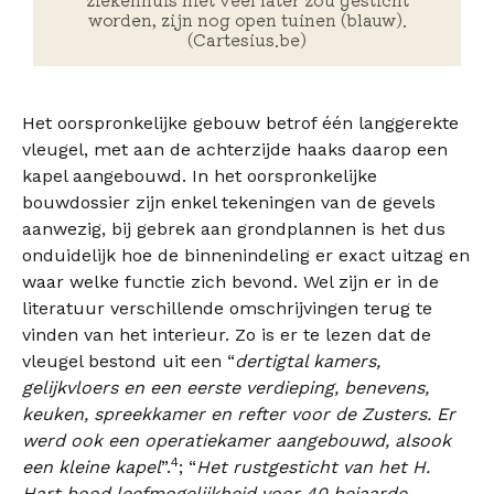
worden, zijn nog open tuinen (blauw).
(Cartesius.be)
Het oorspronkelijke gebouw betrof één langgerekte
vleugel, met aan de achterzijde haaks daarop een
kapel aangebouwd. In het oorspronkelijke
bouwdossier zijn enkel tekeningen van de gevels
aanwezig, bij gebrek aan grondplannen is het dus
onduidelijk hoe de binnenindeling er exact uitzag en
waar welke functie zich bevond. Wel zijn er in de
literatuur verschillende omschrijvingen terug te
vinden van het interieur. Zo is er te lezen dat de
vleugel bestond uit een “
dertigtal kamers,
gelijkvloers en een eerste verdieping, benevens,
keuken, spreekkamer en refter voor de Zusters. Er
werd ook een operatiekamer aangebouwd, alsook
4
een kleine kapel
”.
; “
Het rustgesticht van het H.
Hart bood leefmogelijkheid voor 40 bejaarde