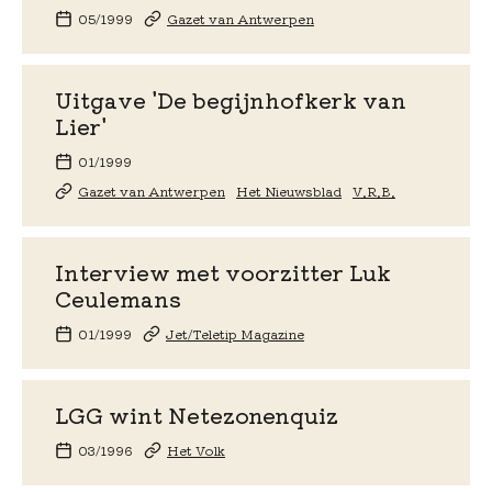
05/1999
Gazet van Antwerpen
Uitgave 'De begijnhofkerk van
Lier'
01/1999
Gazet van Antwerpen
Het Nieuwsblad
V.R.B.
Interview met voorzitter Luk
Ceulemans
01/1999
Jet/Teletip Magazine
LGG wint Netezonenquiz
03/1996
Het Volk