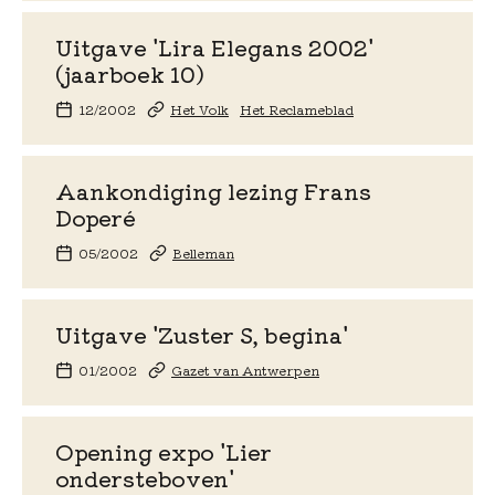
Uitgave 'Lira Elegans 2002'
(jaarboek 10)
12/2002
Het Volk
Het Reclameblad
Aankondiging lezing Frans
Doperé
05/2002
Belleman
Uitgave 'Zuster S, begina'
01/2002
Gazet van Antwerpen
Opening expo 'Lier
ondersteboven'