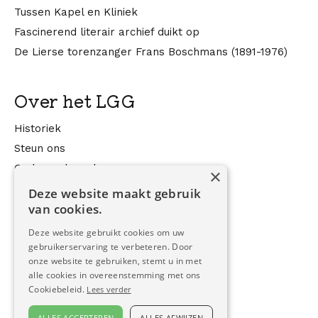
Tussen Kapel en Kliniek
Fascinerend literair archief duikt op
De Lierse torenzanger Frans Boschmans (1891-1976)
Over het LGG
Historiek
Steun ons
Onderzoeksonderwerpen
×
LGG in de media
Deze website maakt gebruik
van cookies.
Contact
Deze website gebruikt cookies om uw
gebruikerservaring te verbeteren. Door
onze website te gebruiken, stemt u in met
Contactformulier
alle cookies in overeenstemming met ons
Nieuwsbrief
Cookiebeleid.
Lees verder
ALLES ACCEPTEREN
ALLES AFWIJZEN