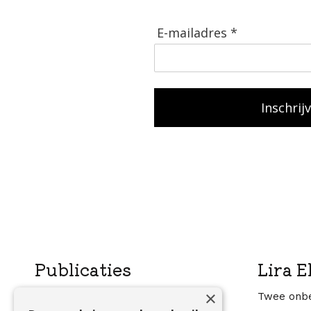
E-mailadres *
Inschrij
Publicaties
Lira E
×
Liers zilver
Twee onbe