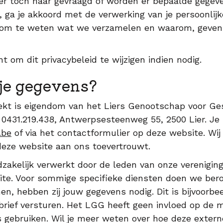
r toch naar gevraagd of worden er bepaalde gegeve
 ga je akkoord met de verwerking van je persoonlij
t om te weten wat we verzamelen en waarom, geven 
 om dit privacybeleid te wijzigen indien nodig.
je gegevens?
oekt is eigendom van het Liers Genootschap voor G
31.219.438, Antwerpsesteenweg 55, 2500 Lier. Je k
.be
of via het contactformulier op deze website. Wi
 deze website aan ons toevertrouwt.
akelijk verwerkt door de leden van onze vereniging
te. Voor sommige specifieke diensten doen we ber
en, hebben zij jouw gegevens nodig. Dit is bijvoorbe
ief versturen. Het LGG heeft geen invloed op de 
gebruiken. Wil je meer weten over hoe deze extern