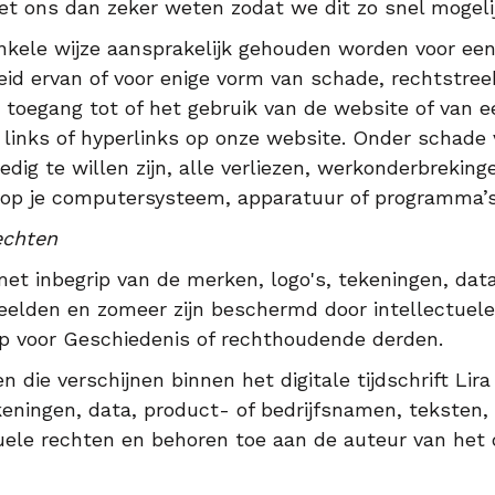
et ons dan zeker weten zodat we dit zo snel mogel
kele wijze aansprakelijk gehouden worden voor een
heid ervan of voor enige vorm van schade, rechtstre
de toegang tot of het gebruik van de website of van
 links of hyperlinks op onze website. Onder schade
dig te willen zijn, alle verliezen, werkonderbrekin
 op je computersysteem, apparatuur of programma
echten
met inbegrip van de merken, logo's, tekeningen, dat
eelden en zomeer zijn beschermd door intellectuel
p voor Geschiedenis of rechthoudende derden.
n die verschijnen binnen het digitale tijdschrift Lir
keningen, data, product- of bedrijfsnamen, teksten,
ele rechten en behoren toe aan de auteur van het d