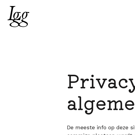
Privacy
algeme
De meeste info op deze si