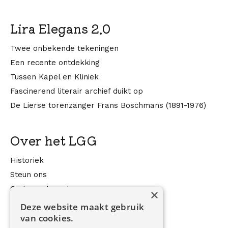
Lira Elegans 2.0
Twee onbekende tekeningen
Een recente ontdekking
Tussen Kapel en Kliniek
Fascinerend literair archief duikt op
De Lierse torenzanger Frans Boschmans (1891-1976)
Over het LGG
Historiek
Steun ons
Onderzoeksonderwerpen
×
LGG in de media
Deze website maakt gebruik
van cookies.