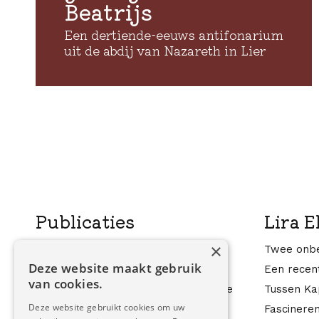
Beatrijs
Een dertiende-eeuws antifonarium
uit de abdij van Nazareth in Lier
Publicaties
Lira E
×
Liers zilver
Twee onbe
Deze website maakt gebruik
De nachtelijke gezangen van Beatrijs
Een recen
van cookies.
Zwierige reuzen in de 18e eeuw en de
Tussen Kap
Lierse Ommegang van 1722
Deze website gebruikt cookies om uw
Fascineren