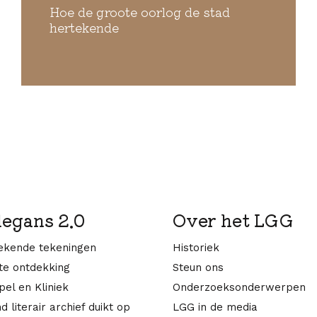
Hoe de groote oorlog de stad
hertekende
legans 2.0
Over het LGG
kende tekeningen
Historiek
te ontdekking
Steun ons
el en Kliniek
Onderzoeksonderwerpen
d literair archief duikt op
LGG in de media