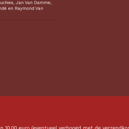
uchies, Jan Van Damme,
ondé en Raymond Van
an
10.00
euro (eventueel verhoogd met de verzendko