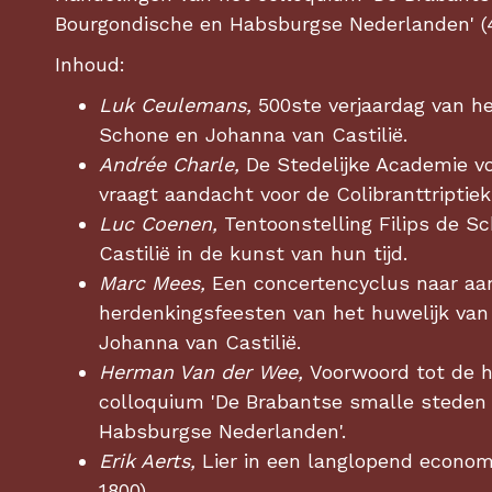
Bourgondische en Habsburgse Nederlanden' (4
Inhoud:
Luk Ceulemans,
500ste verjaardag van he
Schone en Johanna van Castilië.
Andrée Charle,
De Stedelijke Academie v
vraagt aandacht voor de Colibranttriptiek
Luc Coenen,
Tentoonstelling Filips de S
Castilië in de kunst van hun tijd.
Marc Mees,
Een concertencyclus naar aan
herdenkingsfeesten van het huwelijk van
Johanna van Castilië.
Herman Van der Wee,
Voorwoord tot de h
colloquium 'De Brabantse smalle steden
Habsburgse Nederlanden'.
Erik Aerts,
Lier in een langlopend econom
1800).