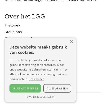
Over het LGG
Historiek
Steun ons
Onderzoeksonderwerpen
×
LGG in de media
Deze website maakt gebruik
van cookies.
Contact
Deze website gebruikt cookies om uw
gebruikerservaring te verbeteren. Door
onze website te gebruiken, stemt u in met
Contactformulier
alle cookies in overeenstemming met ons
Nieuwsbrief
Cookiebeleid.
Lees verder
ALLES ACCEPTEREN
ALLES AFWIJZEN
POWERED BY COOKIESCRIPT
Privacybeleid