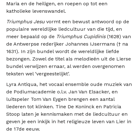
Maria en de heiligen, en roepen op tot een
katholieke levenswandel.
Triumphus Jesu
vormt een bewust antwoord op de
populaire wereldlijke liedcultuur van die tijd, en
meer bepaald op de
Triumphus Cupidinis
(1628) van
de Antwerpse rederijker Johannes IJsermans († na
1631). In zijn bundel wordt de wereldlijke liefde
bezongen. Zowel de titel als melodieën uit de Lierse
bundel verwijzen ernaar, al werden overgenomen
teksten wel ‘vergeestelijkt’.
Lyra Antiqua, het vocaal ensemble oude muziek van
de Podiumacademie o.l.v. Jan Van Elsacker, en
luitspeler Tom Van Eygen brengen een aantal
liederen tot klinken. Tine De Koninck en Patricia
Stoop laten je kennismaken met de liedcultuur en
geven je een inkijk in het religieuze leven van Lier in
de 17de eeuw.