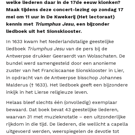
welke liederen daar in de 17de eeuw klonken?
Maak tijdens deze concert-lezing op zondag 17
mei om 11 uur in De Kwekerij (Het lectoraat)
kennis met
Triumphus Jesu
, een bijzonder
liedboek uit het Sionsklooster.
In 1633 kwam het Nederlandstalige geestelijke
liedboek
Triumphus Jesu
van de pers bij de
Antwerpse drukker Geeraerdt van Wolsschaten. De
bundel werd samengesteld door een anonieme
zuster van het Franciscaanse Sionsklooster in Lier,
in opdracht van de Antwerpse bisschop Johannes
Malderus († 1633). Het liedboek geeft een bijzondere
inkijk in het Lierse religieuze leven.
Helaas bleef slechts één (onvolledig) exemplaar
bewaard. Dat boek bevat 43 geestelijke liederen,
waarvan 31 met muzieknotatie – een uitzonderlijke
rijkdom in die tijd. De liederen, die wellicht a capella
uitgevoerd werden, weerspiegelen de devotie tot