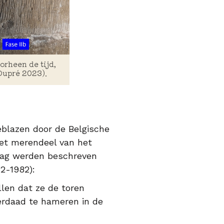
rheen de tijd,
Dupré 2023).
eblazen door de Belgische
het merendeel van het
dag werden beschreven
72-1982):
len dat ze de toren
erdaad te hameren in de