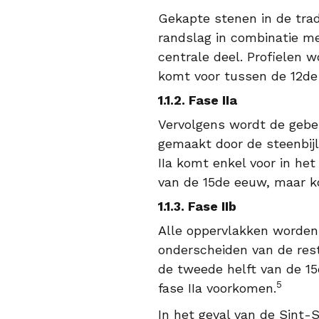
Gekapte stenen in de trad
randslag in combinatie met
centrale deel. Profielen 
komt voor tussen de 12de
1.1.2. Fase IIa
Vervolgens wordt de gebei
gemaakt door de steenbijl
IIa komt enkel voor in he
van de 15de eeuw, maar k
1.1.3. Fase IIb
Alle oppervlakken worden 
onderscheiden van de rest
de tweede helft van de 1
5
fase IIa voorkomen.
In het geval van de Sint