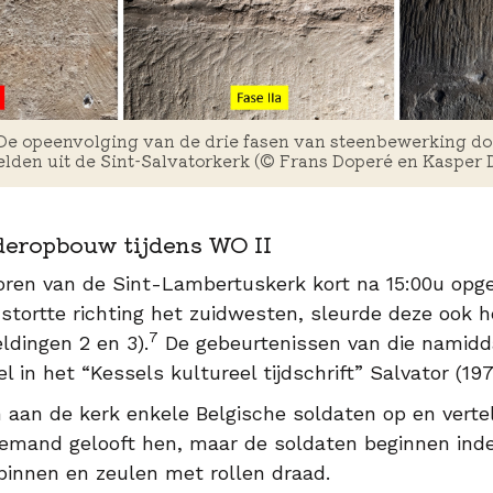
De opeenvolging van de drie fasen van steenbewerking doo
lden uit de Sint-Salvatorkerk (© Frans Doperé en Kasper 
deropbouw tijdens WO II
oren van de Sint-Lambertuskerk kort na 15:00u opg
stortte richting het zuidwesten, sleurde deze ook 
7
ldingen 2 en 3).
De gebeurtenissen van die namid
in het “Kessels kultureel tijdschrift” Salvator (19
aan de kerk enkele Belgische soldaten op en vertel
iemand gelooft hen, maar de soldaten beginnen ind
 binnen en zeulen met rollen draad.