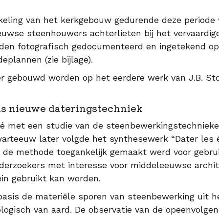
kkeling van het kerkgebouw gedurende deze periode
euwse steenhouwers achterlieten bij het vervaardi
en fotografisch gedocumenteerd en ingetekend op
plannen (zie bijlage).
der gebouwd worden op het eerdere werk van J.B. St
als nieuwe dateringstechniek
ré met een studie van de steenbewerkingstechnieken
kwarteeuw later volgde het synthesewerk “Dater les
ee de methode toegankelijk gemaakt werd voor gebrui
derzoekers met interesse voor middeleeuwse archite
in gebruikt kan worden.
basis de materiële sporen van steenbewerking uit h
ologisch van aard. De observatie van de opeenvolge