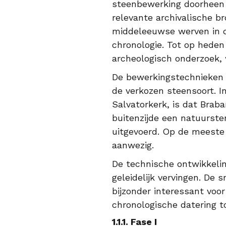
steenbewerking doorheen 
relevante archivalische b
middeleeuwse werven in de
chronologie. Tot op heden
archeologisch onderzoek, 
De bewerkingstechnieken 
de verkozen steensoort. I
Salvatorkerk, is dat Brab
buitenzijde een natuurste
uitgevoerd. Op de meeste 
aanwezig.
De technische ontwikkelin
geleidelijk vervingen. De
bijzonder interessant voo
chronologische datering to
1.1.1. Fase I