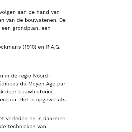
 volgen aan de hand van
gen van de bouwstenen. De
 een grondplan, een
ockmans (1910) en R.A.G.
 in de regio Noord-
 édifices du Moyen Age par
k door bouwhistorici,
ctuur. Het is opgevat als
et verleden en is daarmee
nde technieken van