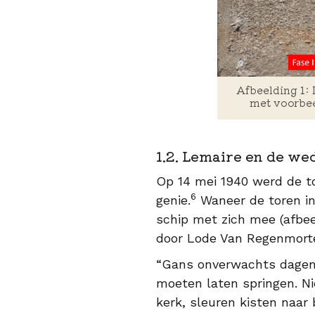
Afbeelding 1: 
met voorbee
1.2. Lemaire en de we
Op 14 mei 1940 werd de t
6
genie.
Waneer de toren in
schip met zich mee (afbee
door Lode Van Regenmortel 
“Gans onverwachts dagen 
moeten laten springen. N
kerk, sleuren kisten naar