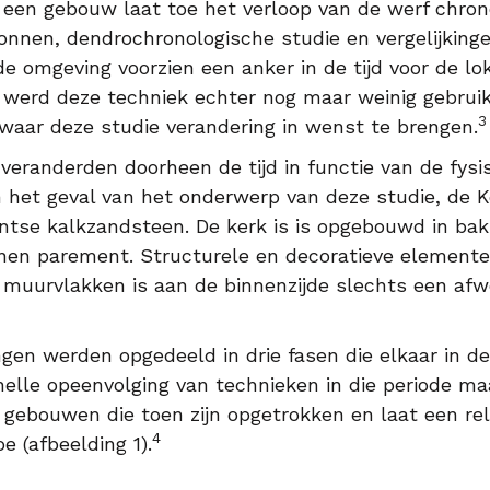
een gebouw laat toe het verloop van de werf chrono
ronnen, dendrochronologische studie en vergelijkin
 omgeving voorzien een anker in de tijd voor de lo
 werd deze techniek echter nog maar weinig gebruik
3
waar deze studie verandering in wenst te brengen.
veranderden doorheen de tijd in functie van de fys
n het geval van het onderwerp van deze studie, de 
antse kalkzandsteen. De kerk is is opgebouwd in b
nen parement. Structurele en decoratieve elementen
muurvlakken is aan de binnenzijde slechts een afwe
gen werden opgedeeld in drie fasen die elkaar in d
 snelle opeenvolging van technieken in die periode 
r gebouwen die toen zijn opgetrokken en laat een re
4
e (afbeelding 1).