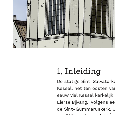
1. Inleiding
De statige Sint-Salvator
Kessel, net ten oosten va
eeuw viel Kessel kerkelij
1
Lierse Bijvang.
Volgens ee
de Sint-Gummaruskerk. Ui
2