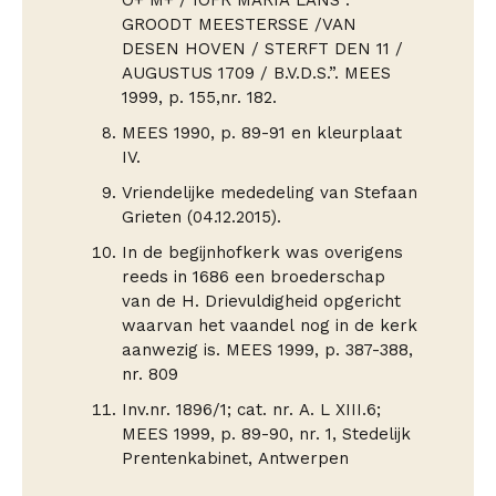
O+ M+ / IOFR MARIA LANS :
GROODT MEESTERSSE /VAN
DESEN HOVEN / STERFT DEN 11 /
AUGUSTUS 1709 / B.V.D.S.”. MEES
1999, p. 155,nr. 182.
MEES 1990, p. 89-91 en kleurplaat
IV.
Vriendelijke mededeling van Stefaan
Grieten (04.12.2015).
In de begijnhofkerk was overigens
reeds in 1686 een broederschap
van de H. Drievuldigheid opgericht
waarvan het vaandel nog in de kerk
aanwezig is. MEES 1999, p. 387-388,
nr. 809
Inv.nr. 1896/1; cat. nr. A. L XIII.6;
MEES 1999, p. 89-90, nr. 1, Stedelijk
Prentenkabinet, Antwerpen