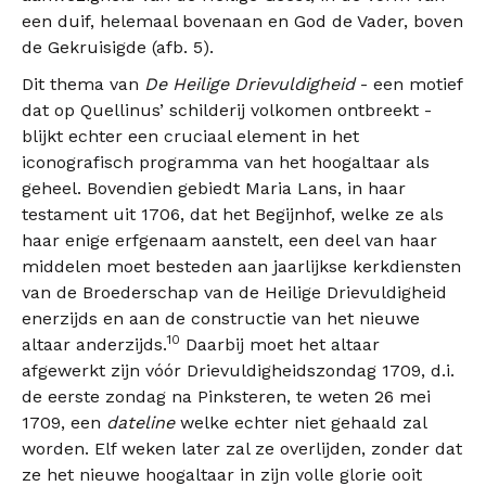
een duif, helemaal bovenaan en God de Vader, boven
de Gekruisigde (afb. 5).
Dit thema van
De Heilige Drievuldigheid
- een motief
dat op Quellinus’ schilderij volkomen ontbreekt -
blijkt echter een cruciaal element in het
iconografisch programma van het hoogaltaar als
geheel. Bovendien gebiedt Maria Lans, in haar
testament uit 1706, dat het Begijnhof, welke ze als
haar enige erfgenaam aanstelt, een deel van haar
middelen moet besteden aan jaarlijkse kerkdiensten
van de Broederschap van de Heilige Drievuldigheid
enerzijds en aan de constructie van het nieuwe
10
altaar anderzijds.
Daarbij moet het altaar
afgewerkt zijn vóór Drievuldigheidszondag 1709, d.i.
de eerste zondag na Pinksteren, te weten 26 mei
1709, een
dateline
welke echter niet gehaald zal
worden. Elf weken later zal ze overlijden, zonder dat
ze het nieuwe hoogaltaar in zijn volle glorie ooit