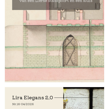
van een Lierse stadspoort en een sluis
Lira Elegans 2.0
Nr.
16
-
04/2026