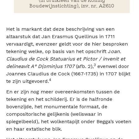
Boudewijnstichting), inv. nr. A2610
Het is markant dat deze beschrijving van een
altaarstuk dat Jan Erasmus Quellinus in 1711
vervaardigt, evenzeer geldt voor de hier besproken
tekening welke, op basis van het opschrift J
oan.
Claudius de Cock Statuarius et Pictor / invenit et
3
delineavit A° D(omin)us 1707
(afb. 2),
evenwel door
Joannes Claudius de Cock (1667-1735) in 1707 blijkt
4
te zijn uitgevoerd.
En er zijn nog meer overeenkomsten tussen de
tekening en het schilderij. Er is de halfronde
bovenzijde, het monumentale formaat, de
compositorische gelijkenis (weliswaar in
spiegelbeeld), het wolkentapijt onder Begga’s voeten
en haar extatische blik.