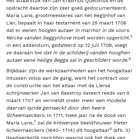
Het altaarstuk van Jan Erasmus Quellinus en de
opdracht daartoe zijn zeer goed gedocumenteerd.
Maria Lans, grootmeesteres van het Begijnhof van
Lier, bepaalt in haar testament van 29 maart 1706
dat er
eenen hoogen autaer in marmor in de voors.
5
Kercke vanden beggynhove
moet worden opgericht.
In een addendum, gedateerd op 12 juli 1708, voegt
ze daaraan toe
dat
in de schilderij vanden hooghen
6
autaer eene heilige Begga sal in geschildert worde
.
Blijkbaar zijn de werkzaamheden aan het hoogaltaar
intussen volop aan de gang, want het contract voor
de constructie van het altaar met de Lierse
schrijnwerker Jan van Baestroy dateert reeds van 9
maart 1707 en vermeldt onder meer
een modelle
daervan synde gemaeckt door den heere
Scheemaeckers
. In 1711, twee jaar na de dood van
7
Maria Lans,
zal de Antwerpse beeldhouwer Pieter
8
Scheemaeckers (1640- 1714) dit hoogaltaar
(afb. 3)
daadwerkelijk oprichten waarna ook het doek van